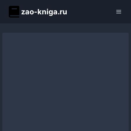
Перейти
zao-kniga.ru
к
содержимому