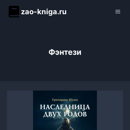
Перейти
zao-kniga.ru
к
содержимому
Фэнтези