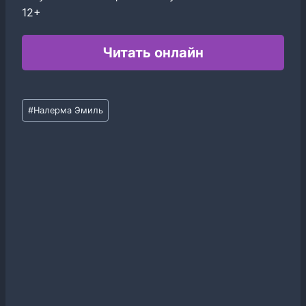
12+
Читать онлайн
Метки
#
Налерма Эмиль
записи: