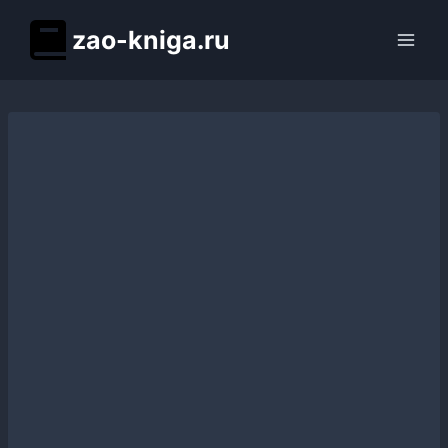
Перейти
zao-kniga.ru
к
содержимому