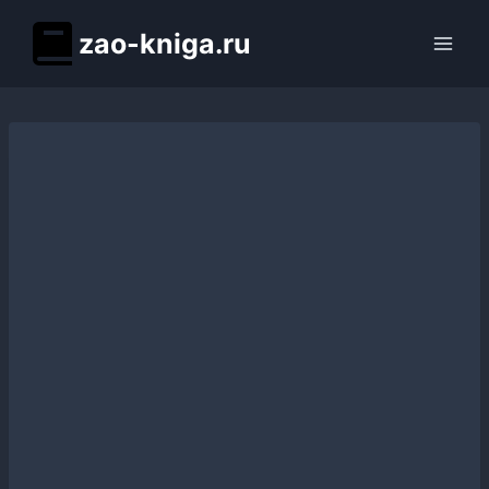
Перейти
zao-kniga.ru
к
содержимому