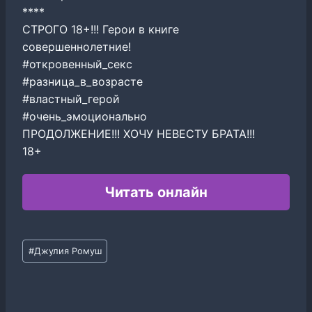
****
СТРОГО 18+!!! Герои в книге
совершеннолетние!
#откровенный_секс
#разница_в_возрасте
#властный_герой
#очень_эмоционально
ПРОДОЛЖЕНИЕ!!! ХОЧУ НЕВЕСТУ БРАТА!!!
18+
Читать онлайн
Метки
#
Джулия Ромуш
записи: