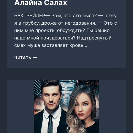
Алайна Салах
БУКТРЕЙЛЕР— Ром, что это было? — цежу
я в трубку, дрожа от негодования. — Это с
ним мне проекты обсуждать? Ты решил
надо мной поиздеваться? Надтреснутый
смех мужа заставляет кровь…
ТОЛЬКО
ЧИТАТЬ
МЕЖДУ
НАМИ,
АЛАЙНА
САЛАХ