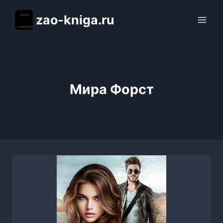
Перейти
zao-kniga.ru
к
содержимому
Мира Форст