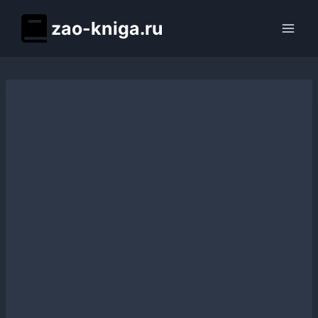
Перейти
zao-kniga.ru
к
содержимому