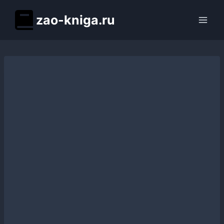
Перейти
zao-kniga.ru
к
содержимому