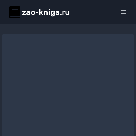
Перейти
zao-kniga.ru
к
содержимому