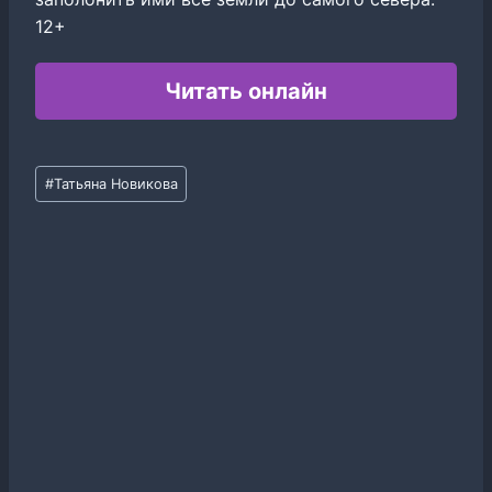
12+
Читать онлайн
Метки
#
Татьяна Новикова
записи: