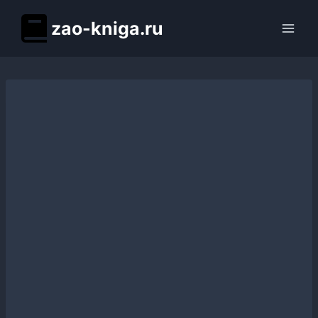
Перейти
zao-kniga.ru
к
содержимому