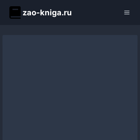
Перейти
zao-kniga.ru
к
содержимому