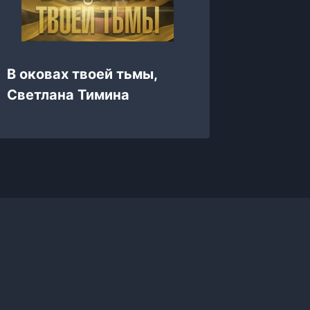
В оковах твоей тьмы,
Домашн
Светлана Тимина
Адлер