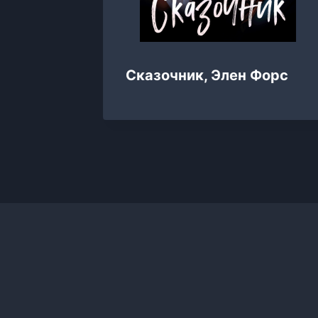
Сказочник, Элен Форс
е