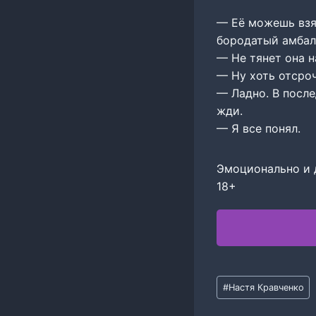
— Её можешь взят
бородатый амб‍ал
— Не тянет она н
— Ну хоть отсроч
— Ладно. В после
жди.
— Я все понял.
Эмоционально и д
18+
Метки
#
Настя Кравченко
записи: