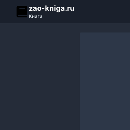
Перейти
zao-kniga.ru
к
Книги
содержимому