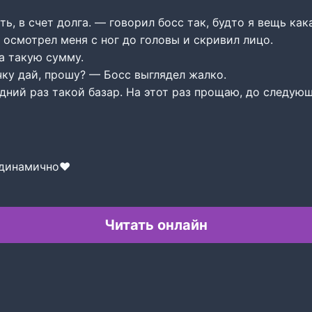
ь, в счет долга. — говорил босс так, будто я вещь как
 осмотрел меня с ног до головы и скривил лицо.
а такую сумму.
ку дай, прошу? — Босс выглядел жалко.
дний раз такой базар. На этот раз прощаю, до следую
инамично‍❤️‍
Читать онлайн