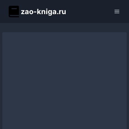
Перейти
zao-kniga.ru
к
содержимому