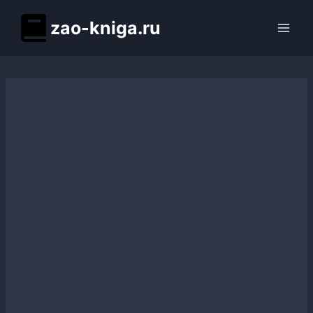
Перейти
zao-kniga.ru
к
содержимому