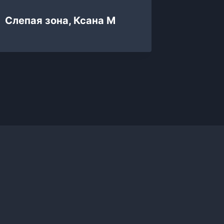
Слепая зона, Ксана М
Друг о
ненави