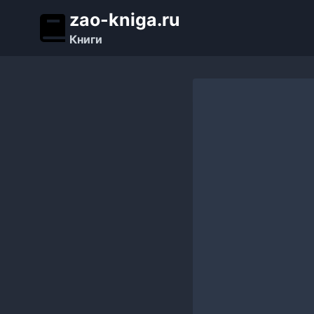
Перейти
zao-kniga.ru
к
Книги
содержимому