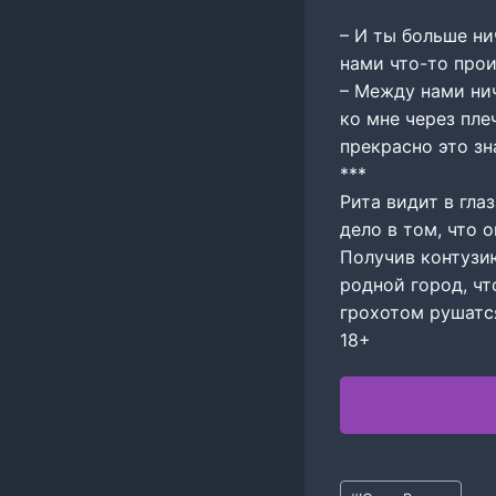
– И ты больше ни
нами что-то прои
– Между нами нич
ко мне через пле
прекрасно это з
***
Рита видит в гла
дело в том, что 
Получив контузию
родной город, чт
грохотом рушатся
18+
Метки