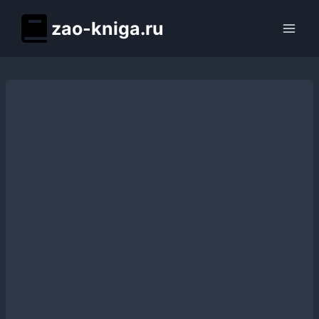
Перейти
zao-kniga.ru
к
содержимому