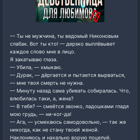
— Ты не мужчина, ты ведомый Никоновым
слабак. Вот ты кто! — дерзко выплёвывет
каждое слово мне в лицо.
Я закатываю глаза.
— Убила, — хмыкаю.
— Дурак, — дёргается и пытается вырваться,
— мне твоя смерть не нужна.
— Минуту назад сама убивать собиралась. Что,
влюбилась таки, а, жена?
— В тебя? — смеётся звонко, ладошками гладя
мою грудь, — ни-ког-да!
— Ага, — усмехаюсь самодовольно, — так же
никогда, как не стану твоей женой.
Наклоняюсь и нахально ворую поцелуй.