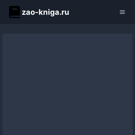
Перейти
zao-kniga.ru
к
содержимому