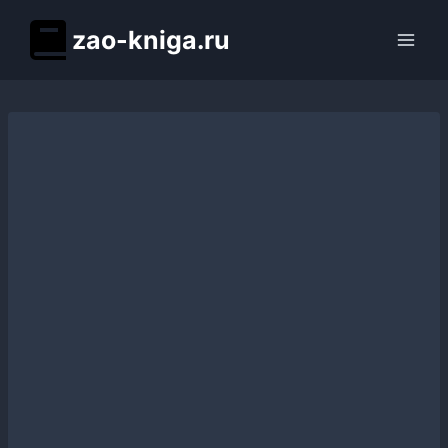
Перейти
zao-kniga.ru
к
содержимому