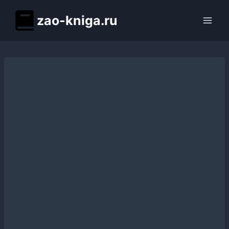
Перейти
zao-kniga.ru
к
содержимому