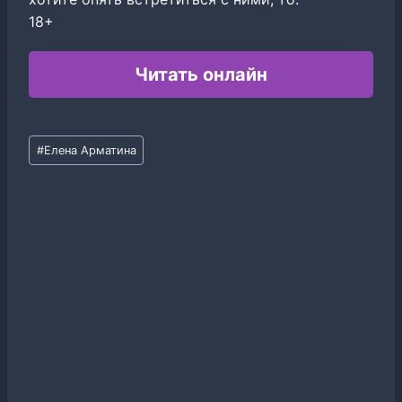
18+
Читать онлайн
Метки
#
Елена Арматина
записи: