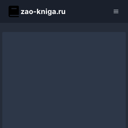
Перейти
zao-kniga.ru
к
содержимому