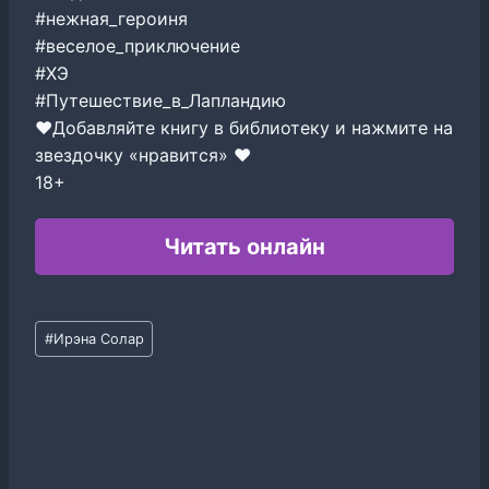
#нежная_героиня
#веселое_приключение
#ХЭ
#Путешествие_в_Лапландию
❤Добавляйте книгу в библиотеку и нажмите на
звездочку «нравится» ❤
18+
Читать онлайн
Метки
#
Ирэна Солар
записи: