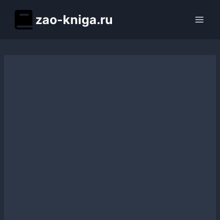
Перейти
zao-kniga.ru
к
содержимому