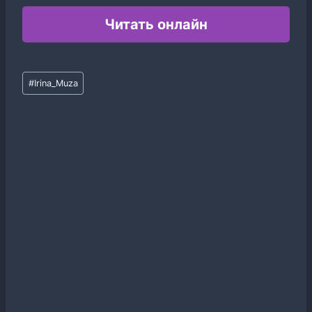
Читать онлайн
Метки
#
Irina_Muza
записи: