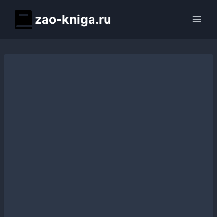
Перейти
zao-kniga.ru
к
содержимому