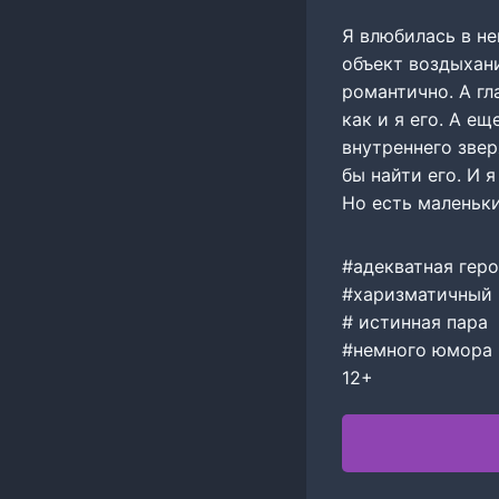
Я влюбилась в не
объект воздыхани
романтично. А гл
как и я его. А ещ
внутреннего звер
бы найти его. И я
Но есть маленьки
#адекватная гер
#харизматичный 
# истинная пара
#немного юмора
12+