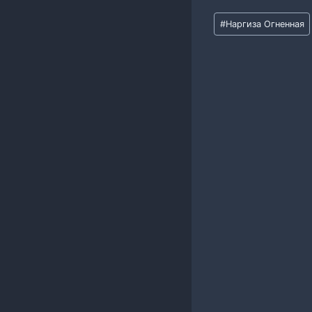
Метки
#
Наргиза Огненная
записи: