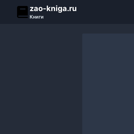
Перейти
zao-kniga.ru
к
Книги
содержимому