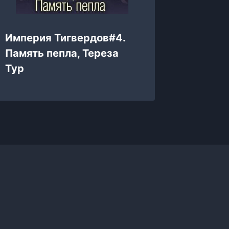
Империя Тигвердов#4.
Невест
Память пепла, Тереза
пепел,
Тур