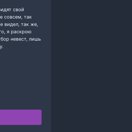
видят свой
е совсем, так
е видел, так же,
его, я раскрою
тбор невест, лишь
у.