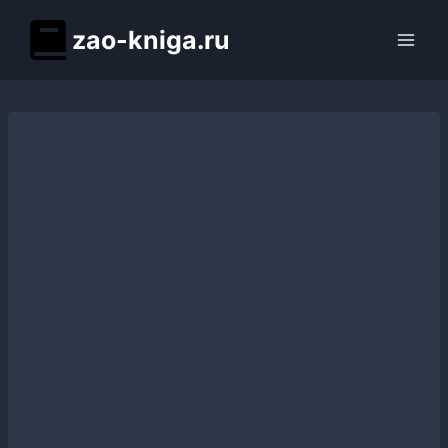
Перейти
zao-kniga.ru
к
содержимому