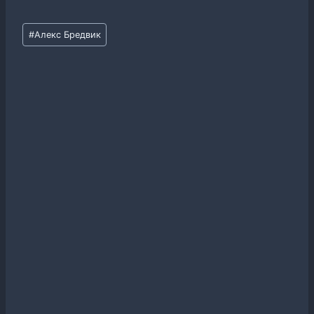
Метки
#
Алекс Бредвик
записи: