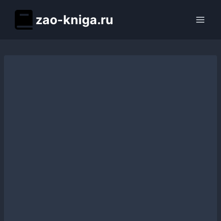
Перейти
zao-kniga.ru
к
содержимому