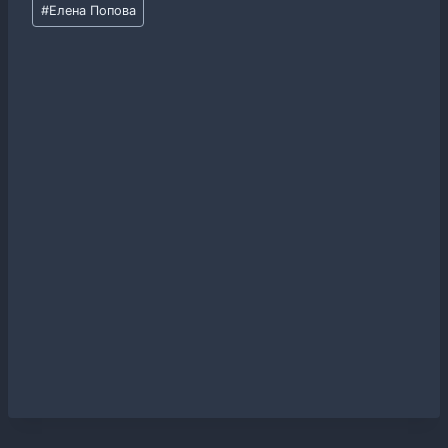
Метки
#
Елена Попова
записи: