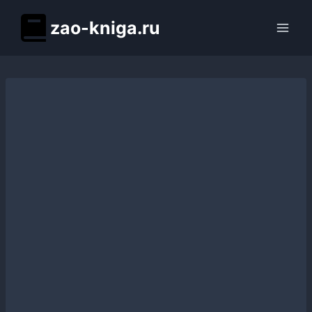
Перейти
zao-kniga.ru
к
содержимому