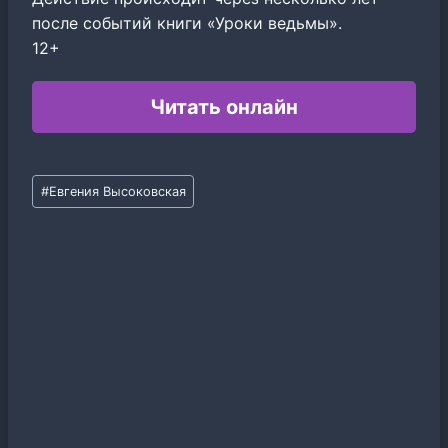
после событий книги «Уроки ведьмы».
12+
Читать онлайн
Метки
#
Евгения Высоковская
записи: