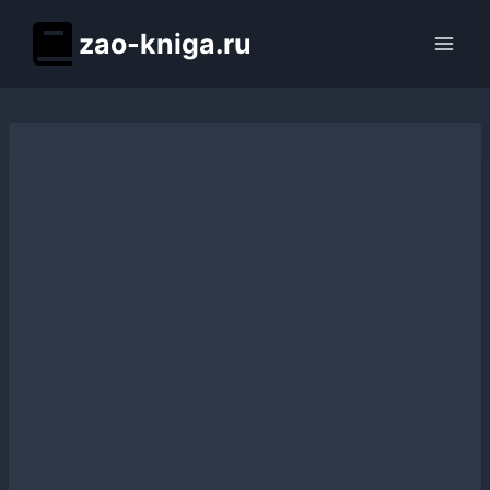
Перейти
zao-kniga.ru
к
содержимому