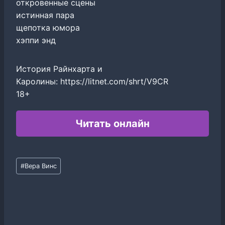
откровенные сцены
истинная пара
щепотка юмора
хэппи энд
История Райнхарта и
Каролины: https://litnet.com/shrt/V9CR
18+
Читать онлайн
Метки
#
Вера Винс
записи: