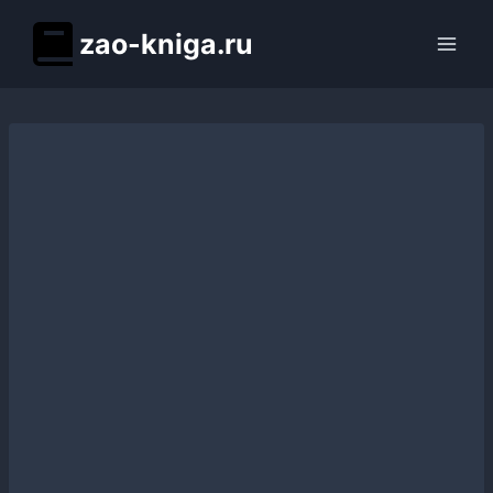
Перейти
zao-kniga.ru
к
содержимому