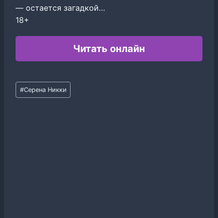
— остается загадкой…
18+
Читать онлайн
Метки
#
Серена Никки
записи: