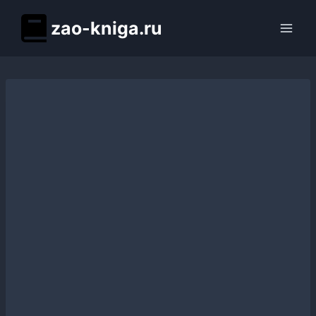
Перейти
zao-kniga.ru
к
содержимому