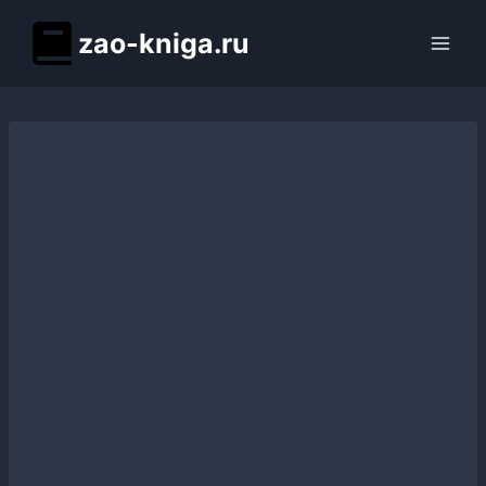
Перейти
zao-kniga.ru
к
содержимому