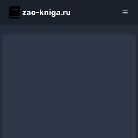
Перейти
zao-kniga.ru
к
содержимому