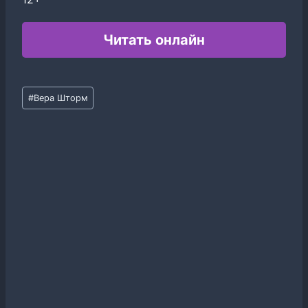
Читать онлайн
Метки
#
Вера Шторм
записи: