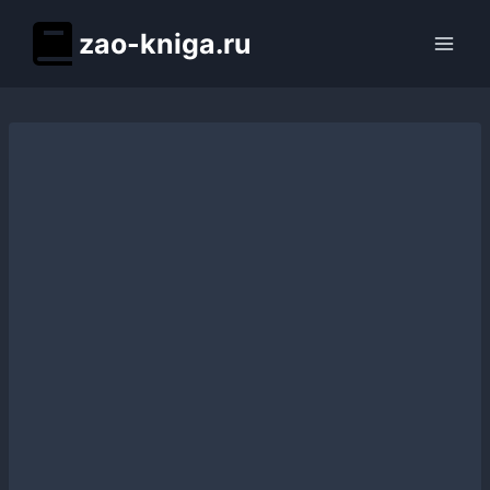
Перейти
zao-kniga.ru
к
содержимому