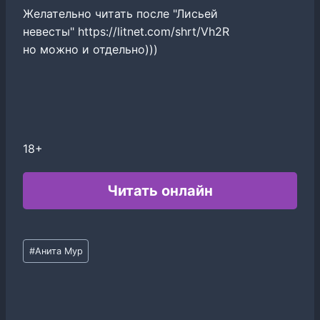
Желательно читать после "Лисьей
невесты" https://litnet.com/shrt/Vh2R
но можно и отдельно)))
18+
Читать онлайн
Метки
#
Анита Мур
записи: