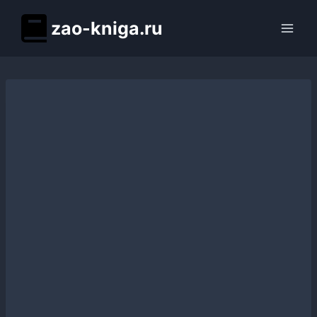
Перейти
zao-kniga.ru
к
содержимому