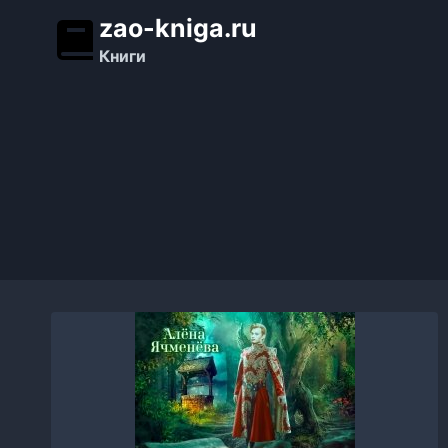
Перейти
zao-kniga.ru
к
Книги
содержимому