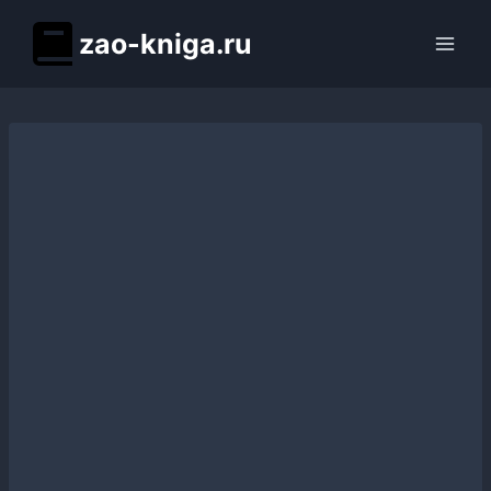
Перейти
zao-kniga.ru
к
содержимому