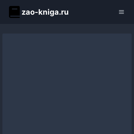
Перейти
zao-kniga.ru
к
содержимому