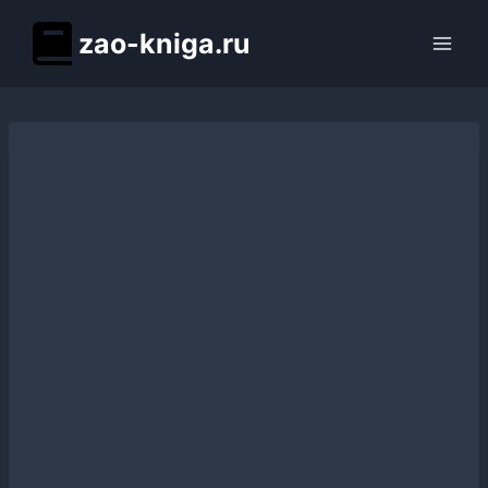
Перейти
zao-kniga.ru
к
содержимому