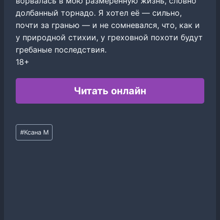
ворвалась в мою размеренную жизнь, словно
долбанный торнадо. Я хотел её ― сильно,
почти за гранью ― и не сомневался, что, как и
у природной стихии, у греховной похоти будут
гребаные последствия.
18+
Читать онлайн
Метки
#
Ксана М
записи: