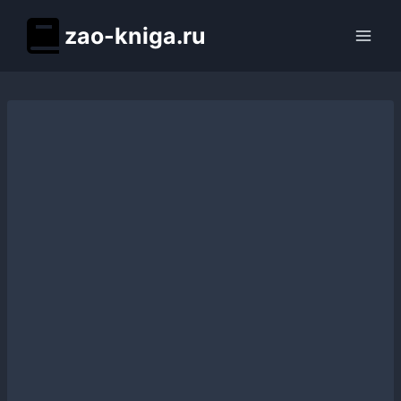
Перейти
zao-kniga.ru
к
содержимому