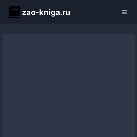
Перейти
zao-kniga.ru
к
содержимому