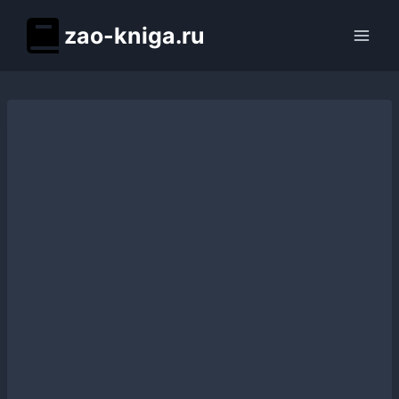
Перейти
zao-kniga.ru
к
содержимому