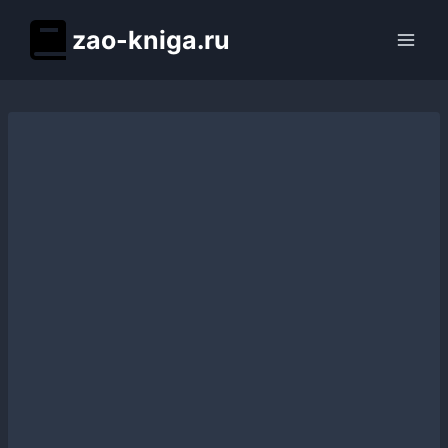
Перейти
zao-kniga.ru
к
содержимому