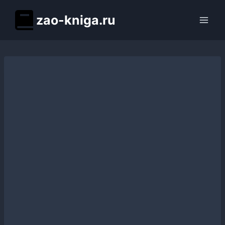
Перейти
zao-kniga.ru
к
содержимому