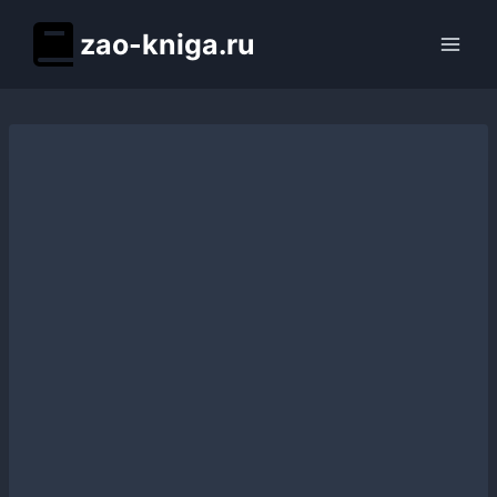
Перейти
zao-kniga.ru
к
содержимому