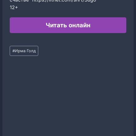
12+
Читать онлайн
Метки
#
Ирма Голд
записи: