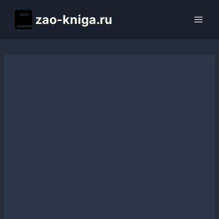
Перейти
zao-kniga.ru
к
содержимому