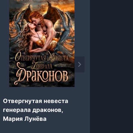
Отвергнутая невеста
Проник
генерала драконов,
Восхож
Мария Лунёва
Галина