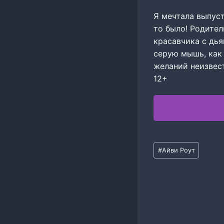
Я мечтала выпус
то было! Родител
красавчика с дья
серую мышь, как 
желаний неизвес
12+
Метки
#
Айви Роут
записи: