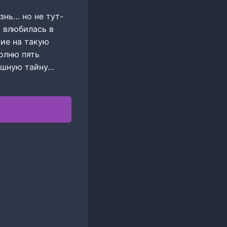
знь… но не тут-
и влюбилась в
ние на такую
полню пять
ашную тайну…