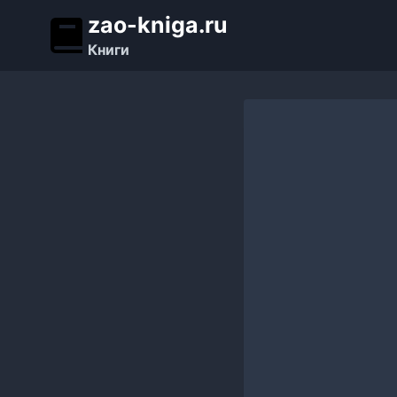
Перейти
zao-kniga.ru
к
Книги
содержимому