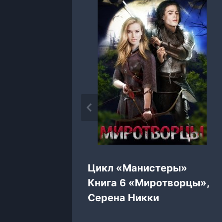
ром.
Цикл «Манистеры»
 Лунина
Книга 6 «Миротворцы»,
Серена Никки