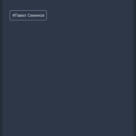
Метки
#
Павел Семенов
записи: