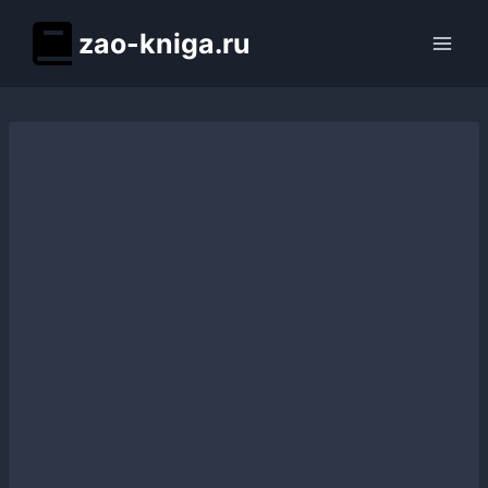
Перейти
zao-kniga.ru
к
содержимому