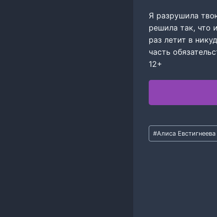
Я разрушила твою
решила так, что 
раз летит в нику
часть обязательс
12+
Метки
#
Алиса Евстигнеева
записи: