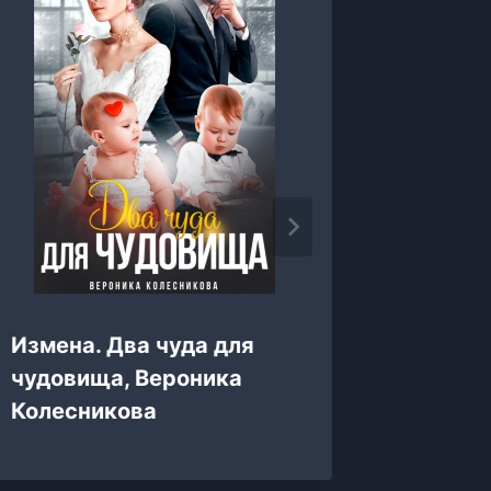
Измена. Два чуда для
Муж мо
чудовища, Вероника
Милана
Колесникова