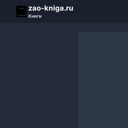
Перейти
zao-kniga.ru
к
Книги
содержимому