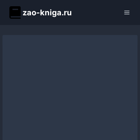
Перейти
zao-kniga.ru
к
содержимому