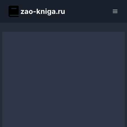
Перейти
zao-kniga.ru
к
содержимому